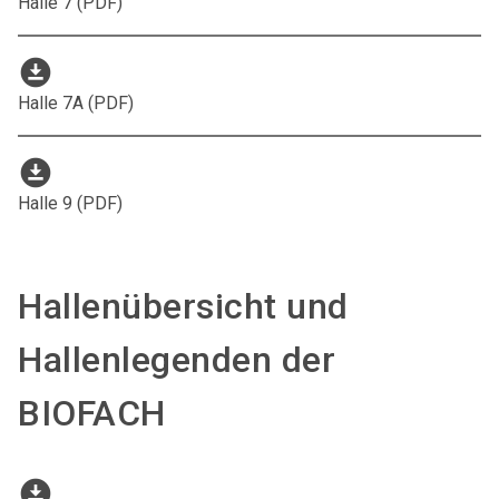
Halle 7 (PDF)
download_for_offline
Halle 7A (PDF)
download_for_offline
Halle 9 (PDF)
Hallenübersicht und
Hallenlegenden der
BIOFACH
download_for_offline