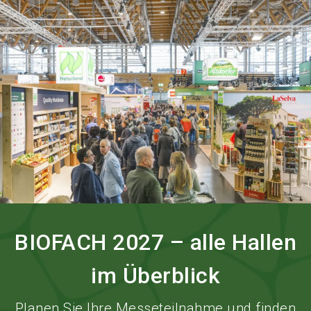
language
Services bestellen
BIOFACH digital
DE
search
BIOFACH 2027 – alle Hallen
im Überblick
Planen Sie Ihre Messeteilnahme und finden