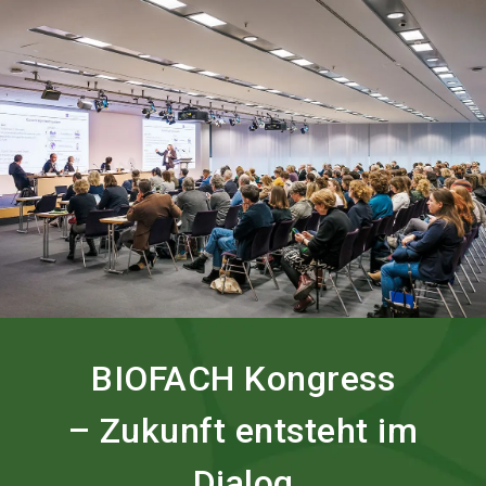
language
Services bestellen
BIOFACH digital
DE
search
BIOFACH Kongress
– Zukunft entsteht im
Dialog