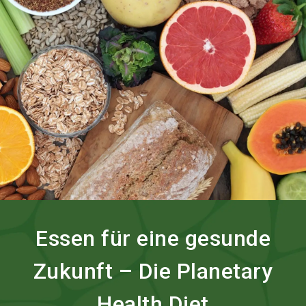
language
Services bestellen
BIOFACH digital
DE
search
Essen für eine gesunde
Zukunft – Die Planetary
Health Diet