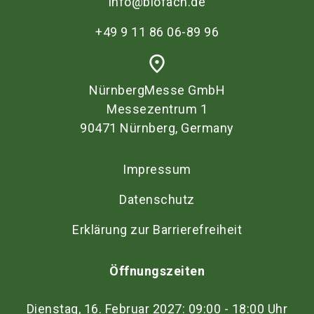
info@biofach.de
Austausch von Butter gegen pflanzliche Fette
+49 9 11 86 06-89 96
oder Weißbrot gegen Vollkornprodukte sind
einfache Schritte.
place
NürnbergMesse GmbH
Messezentrum 1
90471 Nürnberg, Germany
Impressum
Datenschutz
Erklärung zur Barrierefreiheit
Öffnungszeiten
Dienstag, 16. Februar 2027: 09:00 - 18:00 Uhr