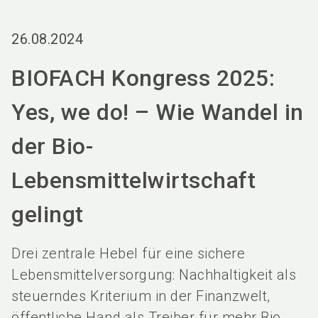
language
Services bestellen
BIOFACH digital
DE
26.08.2024
search
BIOFACH Kongress 2025:
Yes, we do! – Wie Wandel in
der Bio-
Lebensmittelwirtschaft
gelingt
Drei zentrale Hebel für eine sichere
Lebensmittelversorgung: Nachhaltigkeit als
steuerndes Kriterium in der Finanzwelt,
öffentliche Hand als Treiber für mehr Bio