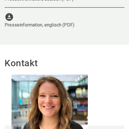
download_for_offline
Presseinformation, englisch (PDF)
Kontakt