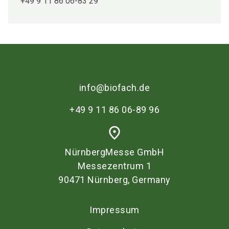
+49 9 11 86 06-83 29
info@biofach.de
+49 9 11 86 06-89 96
place
NürnbergMesse GmbH
Messezentrum 1
90471 Nürnberg, Germany
Impressum