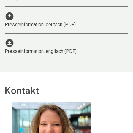
download_for_offline
Presseinformation, deutsch (PDF)
download_for_offline
Presseinformation, englisch (PDF)
Kontakt