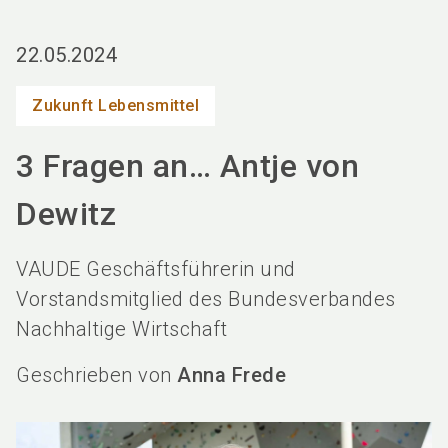
language
Services bestellen
BIOFACH digital
DE
22.05.2024
search
Zukunft Lebensmittel
3 Fragen an… Antje von
Dewitz
VAUDE Geschäftsführerin und
Vorstandsmitglied des Bundesverbandes
Nachhaltige Wirtschaft
Geschrieben von
Anna Frede