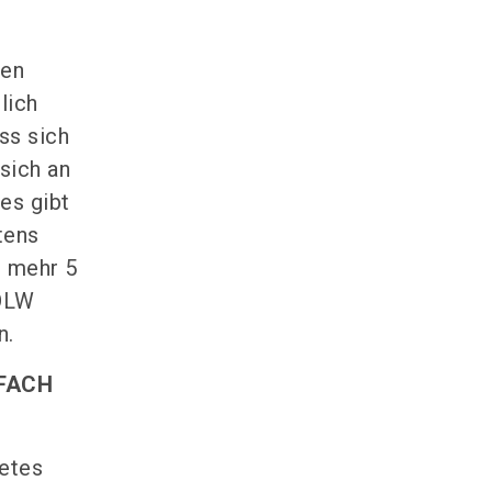
len
lich
ss sich
 sich an
es gibt
tens
t mehr 5
BÖLW
n.
OFACH
etes