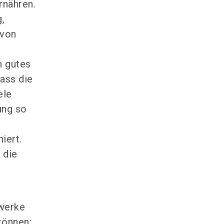
rnähren.
,
 von
h gutes
ass die
ele
ung so
iert.
 die
werke
können: