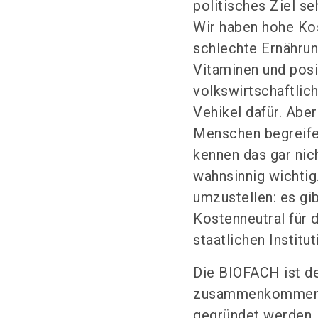
politisches Ziel s
Wir haben hohe Kos
schlechte Ernähru
Vitaminen und posi
volkswirtschaftlich
Vehikel dafür. Abe
Menschen begreife
kennen das gar ni
wahnsinnig wichtig
umzustellen: es gib
Kostenneutral für 
staatlichen Instit
Die BIOFACH ist der
zusammenkommen, s
gegründet werden. 