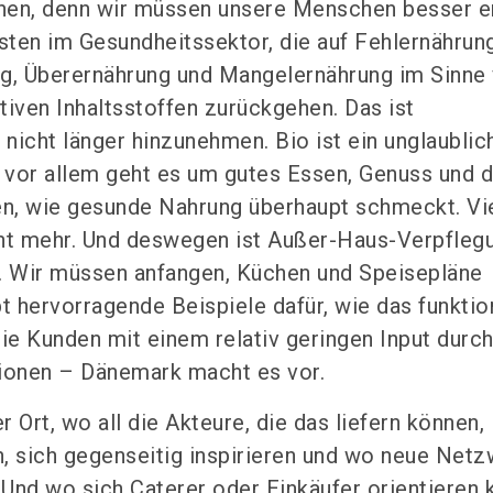
ehen, denn wir müssen unsere Menschen besser e
ten im Gesundheitssektor, die auf Fehlernährung
ng, Überernährung und Mangelernährung im Sinne
tiven Inhaltsstoffen zurückgehen. Das ist
 nicht länger hinzunehmen. Bio ist ein unglaublic
r vor allem geht es um gutes Essen, Genuss und d
n, wie gesunde Nahrung überhaupt schmeckt. Vi
cht mehr. Und deswegen ist Außer-Haus-Verpfleg
. Wir müssen anfangen, Küchen und Speisepläne
t hervorragende Beispiele dafür, wie das funktion
die Kunden mit einem relativ geringen Input durch
utionen – Dänemark macht es vor.
 Ort, wo all die Akteure, die das liefern können,
ich gegenseitig inspirieren und wo neue Netz
Und wo sich Caterer oder Einkäufer orientieren 