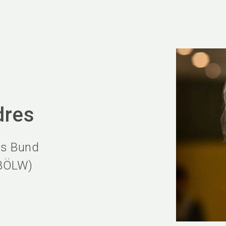
Ser
dres
es Bund
(BÖLW)