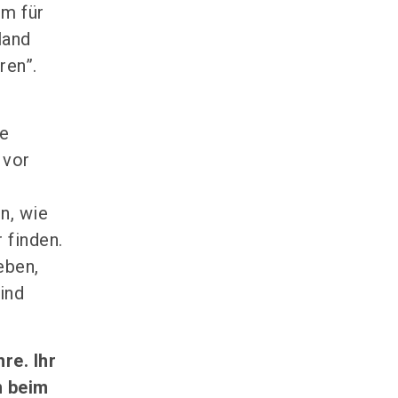
um für
land
ren”.
te
 vor
n, wie
 finden.
eben,
ind
re. Ihr
n beim