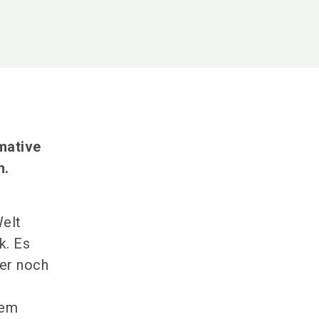
mative
n.
Welt
k. Es
mer noch
nem