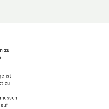
n zu
e
e ist
kt zu
i müssen
 auf