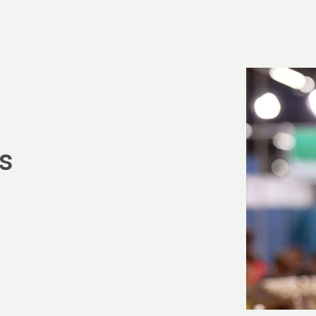
Ser
s