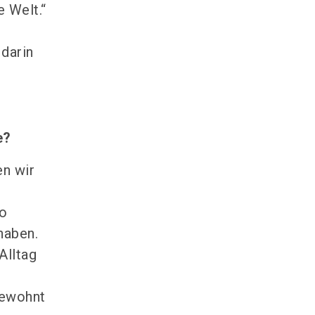
e Welt.“
-
 darin
e?
n wir
so
haben.
Alltag
gewohnt