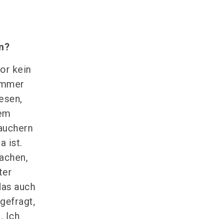
n?
or kein
 immer
esen,
nem
auchern
 ist.
achen,
ter
das auch
gefragt,
. Ich